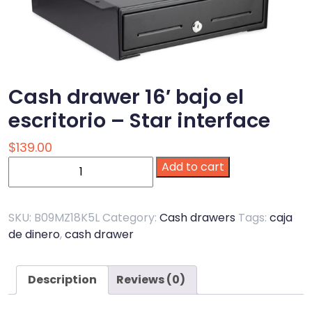
Cash drawer 16′ bajo el
escritorio – Star interface
$
139.00
Cash
Add to cart
drawer
16'
bajo
SKU:
B09MZ18K5L
Category:
Cash drawers
Tags:
caja
el
de dinero
,
cash drawer
escritorio
-
Description
Reviews (0)
Star
interface