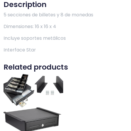
quantity
Description
5 secciones de billetes y 8 de monedas
Dimensiones: 16 x 16 x 4
Incluye soportes metálicos
Interface Star
Related products