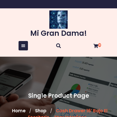
Skip
to
content
Mi Gran Dama!
0
Single Product Page
Home
Shop
Cash Drawer 16′ Bajo El
/
/